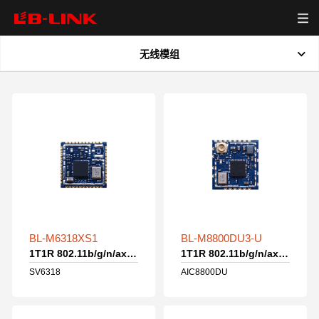
无线模组
首页
全部
产品中心
新品
无线模组
WiFi7模组
资源下载
WiFi6模组
无线路由器
视频中心
WiFi6+蓝牙模组
BL-M6318XS1
BL-M8800DU3-U
1T1R 802.11b/g/n/ax WiFi模组
1T1R 802.11b/g/n/ax WiFi模组
网卡
关于我们
WiFi5+蓝牙模组
SV6318
AIC8800DU
WiFi5模组
新闻中心