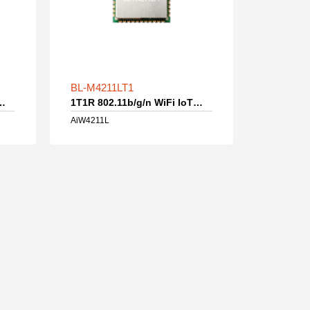
BL-M4211LT1
/g/n WiFi IoT模组
1T1R 802.11b/g/n WiFi IoT模组
AiW4211L