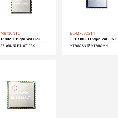
-M8710NT1
BL-M7682ST4
1T1R 802.11b/g/n WiFi IoT模组
1T1R 802.11b
L8710BN 或 RTL8710BX
MT7682SN 或 MT7682MN